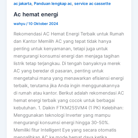
,
,
ac jakarta
Panduan lengkap ac
service ac cassette
Ac hemat energi
wahyu
/
10 Oktober 2024
Rekomendasi AC Hemat Energi Terbaik untuk Rumah
dan Kantor Memilih AC yang tepat tidak hanya
penting untuk kenyamanan, tetapi juga untuk
mengurangi konsumsi energi dan menjaga tagihan
listrik tetap terjangkau. Di tengah banyaknya merek
AC yang beredar di pasaran, penting untuk
mengetahui mana yang menawarkan efisiensi energi
terbaik, terutama jika Anda ingin menggunakannya
di rumah atau kantor. Berikut adalah rekomendasi AC
hemat energi terbaik yang cocok untuk berbagai
kebutuhan. 1. Daikin FTKM25SVM4 (1 PK) Kelebihan:
Menggunakan teknologi Inverter yang mampu
mengurangi konsumsi energi hingga 30-50%.
Memiliki fitur Intelligent Eye yang secara otomatis
mengalihkan AC ke mode hemat daya ketika