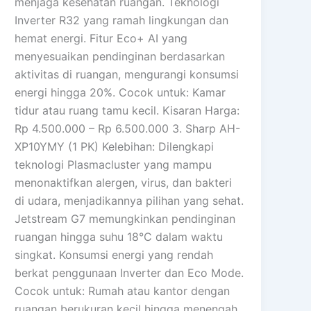
menjaga kesehatan ruangan. Teknologi
Inverter R32 yang ramah lingkungan dan
hemat energi. Fitur Eco+ AI yang
menyesuaikan pendinginan berdasarkan
aktivitas di ruangan, mengurangi konsumsi
energi hingga 20%. Cocok untuk: Kamar
tidur atau ruang tamu kecil. Kisaran Harga:
Rp 4.500.000 – Rp 6.500.000 3. Sharp AH-
XP10YMY (1 PK) Kelebihan: Dilengkapi
teknologi Plasmacluster yang mampu
menonaktifkan alergen, virus, dan bakteri
di udara, menjadikannya pilihan yang sehat.
Jetstream G7 memungkinkan pendinginan
ruangan hingga suhu 18°C dalam waktu
singkat. Konsumsi energi yang rendah
berkat penggunaan Inverter dan Eco Mode.
Cocok untuk: Rumah atau kantor dengan
ruangan berukuran kecil hingga menengah.