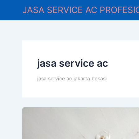
Lewati
JASA SERVICE AC PROFESI
ke
konten
jasa service ac
jasa service ac jakarta bekasi