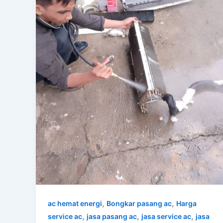
,
,
ac hemat energi
Bongkar pasang ac
Harga
,
,
,
service ac
jasa pasang ac
jasa service ac
jasa